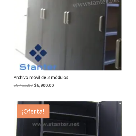
Archivo móvil de 3 módulos
El
El
$
9,125.00
$
6,900.00
precio
precio
original
actual
era:
es:
¡Oferta!
$9,125.00.
$6,900.00.