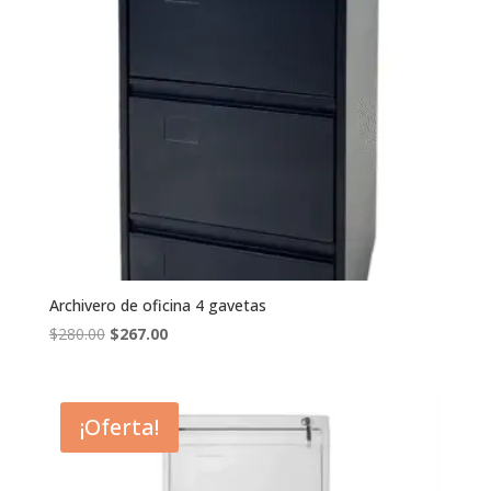
Archivero de oficina 4 gavetas
El
El
$
280.00
$
267.00
precio
precio
original
actual
era:
es:
¡Oferta!
$280.00.
$267.00.