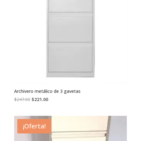
Archivero metálico de 3 gavetas
El
El
$
247.00
$
221.00
precio
precio
original
actual
era:
es:
¡Oferta!
$247.00.
$221.00.