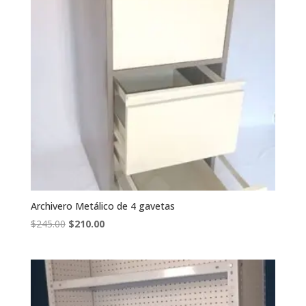
Archivero Metálico de 4 gavetas
El
El
$
245.00
$
210.00
precio
precio
original
actual
era:
es:
$245.00.
$210.00.