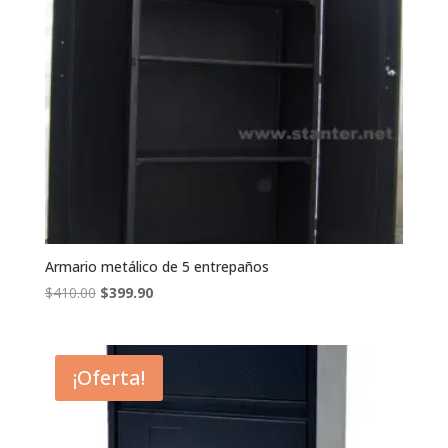
Armario metálico de 5 entrepaños
El
El
$
410.00
$
399.90
precio
precio
original
actual
era:
es:
¡Oferta!
$410.00.
$399.90.