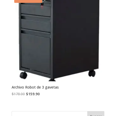
Archivo Robot de 3 gavetas
El
El
$
178.00
$
159.90
precio
precio
original
actual
era:
es: