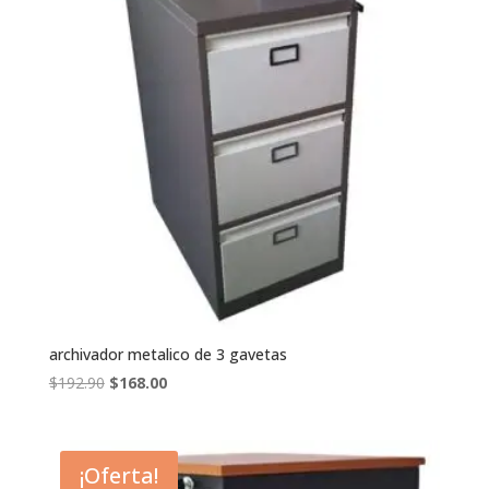
archivador metalico de 3 gavetas
El
El
$
192.90
$
168.00
precio
precio
original
actual
era:
es:
¡Oferta!
$192.90.
$168.00.