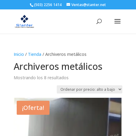
(503) 2256 1414
Ventas@stanter.net
Inicio
/
Tienda
/ Archiveros metálicos
Archiveros metálicos
Ordenado
Mostrando los 8 resultados
por
precio:
alto
a
¡Oferta!
bajo