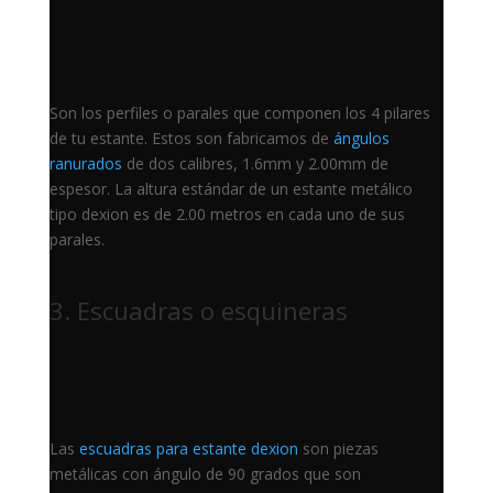
Son los perfiles o parales que componen los 4 pilares
de tu estante. Estos son fabricamos de
ángulos
ranurados
de dos calibres, 1.6mm y 2.00mm de
espesor. La altura estándar de un estante metálico
tipo dexion es de 2.00 metros en cada uno de sus
parales.
3. Escuadras o esquineras
Las
escuadras para estante dexion
son piezas
metálicas con ángulo de 90 grados que son