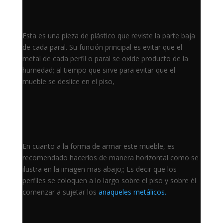
Esta es una pieza de plástico que reviste la parte baja
de cada paral. Su función principal es evitar que el
metal de cada perfil o paral se oxide producto de la
humedad; al tiempo que sirve para evitar que el
mueble se deslice en el piso,
En cuanto a la forma de armar este mueble, es
recomendado hacerlos de manera horizontal como se
ilustra en la imagen mas abajo;; Es decir que los
perfiles se coloquen a lo largo sobre el piso y sobre él
comenzar a sujetar los
anaqueles metálicos.