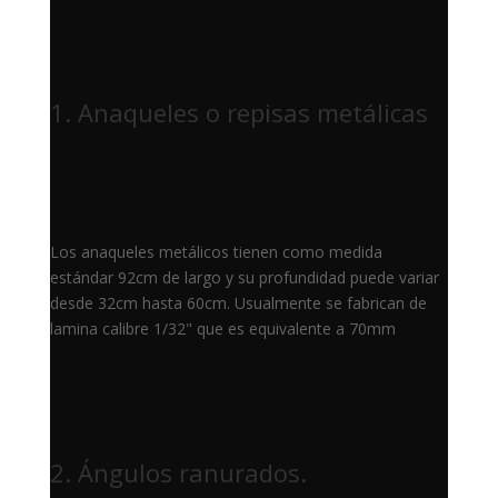
1. Anaqueles o repisas metálicas
Los anaqueles metálicos tienen como medida
estándar 92cm de largo y su profundidad puede variar
desde 32cm hasta 60cm. Usualmente se fabrican de
lamina calibre 1/32" que es equivalente a 70mm
2. Ángulos ranurados.