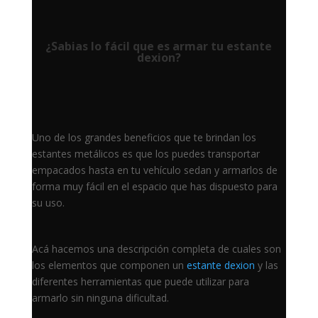
¿Sabias lo fácil que es armar tu estante
dexion?
Uno de los grandes beneficios que te brindan los
estantes metálicos es que los puedes transportar
empacados hasta en tu vehículo sedan y armarlos de
forma muy fácil en el espacio que has dispuesto para
su uso.
Acá hacemos una descripción completa de cuales son
los elementos que componen un
estante dexion
y las
diferentes herramientas que puede utilizar para
armarlo sin ninguna dificultad.