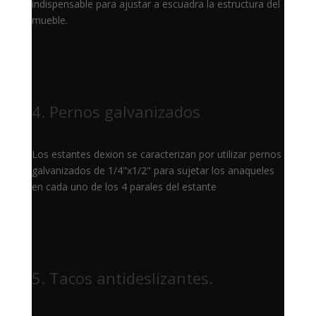
indispensable para ajustar a escuadra la estructura del
mueble.
4. Pernos galvanizados
Los estantes dexion se caracterizan por utilizar pernos
galvanizados de 1/4"x1/2" para sujetar los anaqueles
en cada uno de los 4 parales del estante
5. Tacos antideslizantes.