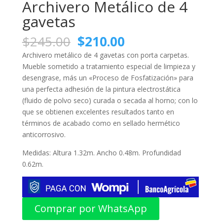
Archivero Metálico de 4
gavetas
El
El
$
245.00
$
210.00
precio
precio
Archivero metálico de 4 gavetas con porta carpetas.
original
actual
Mueble sometido a tratamiento especial de limpieza y
era:
es:
desengrase, más un «Proceso de Fosfatización» para
$245.00.
$210.00.
una perfecta adhesión de la pintura electrostática
(fluido de polvo seco) curada o secada al horno; con lo
que se obtienen excelentes resultados tanto en
términos de acabado como en sellado hermético
anticorrosivo.
Medidas: Altura 1.32m. Ancho 0.48m. Profundidad
0.62m.
Comprar por WhatsApp