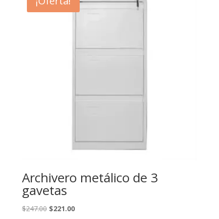
¡Oferta!
$280.00.
$267.00.
Archivero metálico de 3
gavetas
El
El
$
247.00
$
221.00