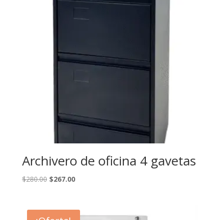
Archivero de oficina 4 gavetas
El
El
$
280.00
$
267.00
precio
precio
original
actual
era:
es: