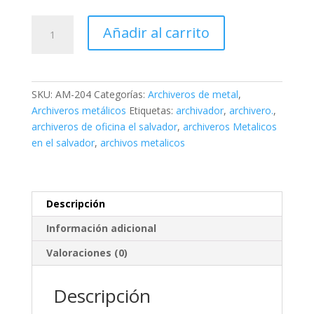
Archivero
Añadir al carrito
Metálico
de
4
gavetas
SKU:
AM-204
Categorías:
Archiveros de metal
,
cantidad
Archiveros metálicos
Etiquetas:
archivador
,
archivero.
,
archiveros de oficina el salvador
,
archiveros Metalicos
en el salvador
,
archivos metalicos
Descripción
Información adicional
Valoraciones (0)
Descripción