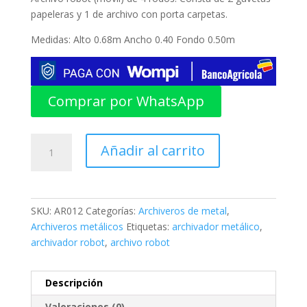
original
actual
papeleras y 1 de archivo con porta carpetas.
era:
es:
$178.00.
$159.90.
Medidas: Alto 0.68m Ancho 0.40 Fondo 0.50m
Comprar por WhatsApp
Archivo
Añadir al carrito
Robot
de
3
gavetas
SKU:
AR012
Categorías:
Archiveros de metal
,
cantidad
Archiveros metálicos
Etiquetas:
archivador metálico
,
archivador robot
,
archivo robot
Descripción
Valoraciones (0)