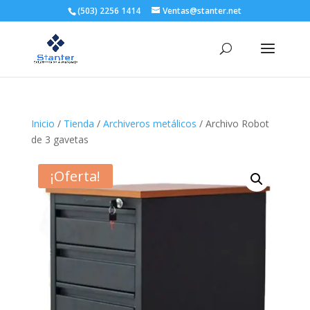
(503) 2256 1414
Ventas@stanter.net
Inicio
/
Tienda
/
Archiveros metálicos
/ Archivo Robot
de 3 gavetas
¡Oferta!