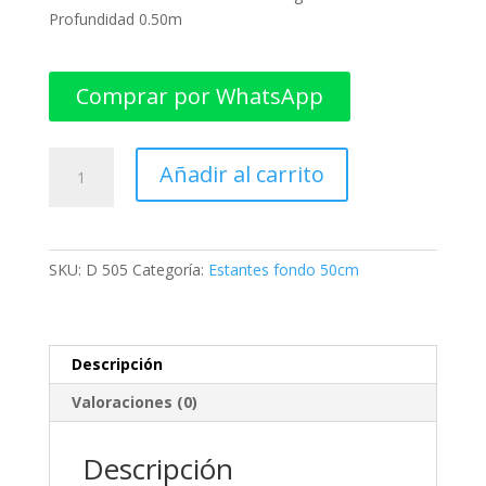
Profundidad 0.50m
Comprar por WhatsApp
Estante
Añadir al carrito
dexion
fondo
50cm
de
SKU:
D 505
Categoría:
Estantes fondo 50cm
5
anaqueles
cantidad
Descripción
Valoraciones (0)
Descripción