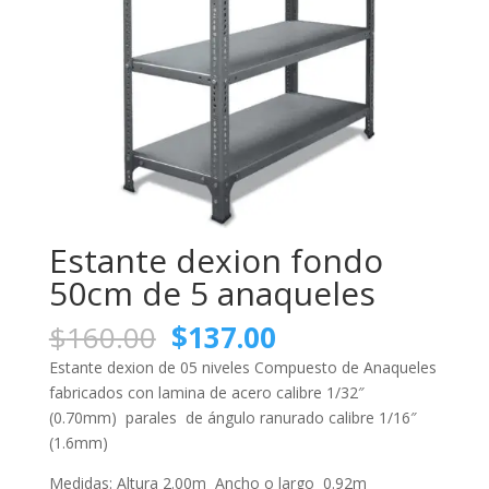
Estante dexion fondo
50cm de 5 anaqueles
El
El
$
160.00
$
137.00
precio
precio
Estante dexion de 05 niveles Compuesto de Anaqueles
original
actual
fabricados con lamina de acero calibre 1/32″
era:
es:
(0.70mm) parales de ángulo ranurado calibre 1/16″
$160.00.
$137.00.
(1.6mm)
Medidas: Altura 2.00m Ancho o largo 0.92m