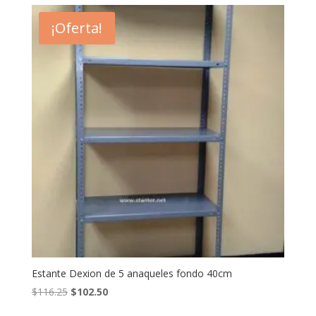
¡Oferta!
Estante Dexion de 5 anaqueles fondo 40cm
El
El
$
116.25
$
102.50
precio
precio