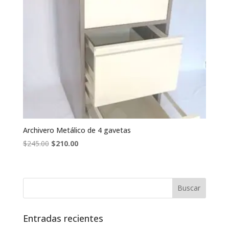
Archivero Metálico de 4 gavetas
El
El
$
245.00
$
210.00
precio
precio
original
actual
era:
es:
$245.00.
$210.00.
Entradas recientes