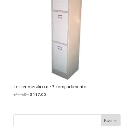
Locker metálico de 3 compartimentos
El
El
$
125.00
$
117.00
precio
precio
original
actual
era:
es:
$125.00.
$117.00.