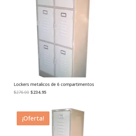
Lockers metalicos de 6 compartimentos
El
El
$
276.00
$
234.95
precio
precio
original
actual
era:
es:
¡Oferta!
$276.00.
$234.95.