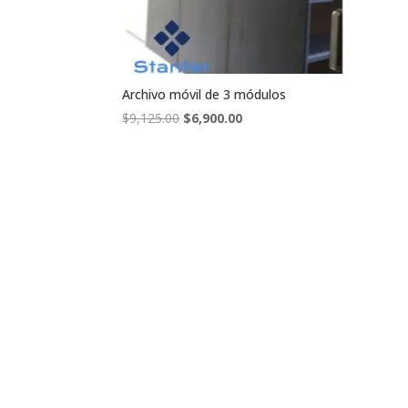
Archivo móvil de 3 módulos
El
El
$
9,125.00
$
6,900.00
precio
precio
original
actual
era:
es:
$9,125.00.
$6,900.00.